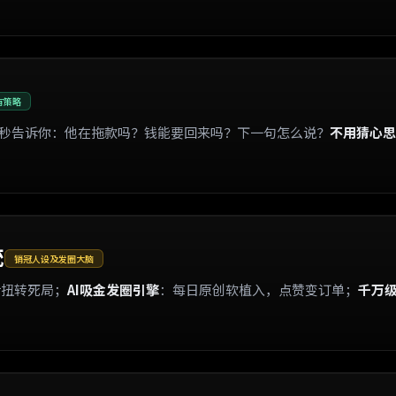
有策略
 秒告诉你：他在拖款吗？钱能要回来吗？下一句怎么说？
不用猜心思
统
销冠人设及发圈大脑
话扭转死局；
AI吸金发圈引擎
：每日原创软植入，点赞变订单；
千万
。