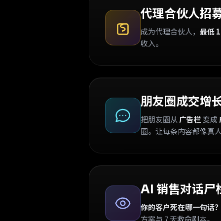
代理合伙人招
成为代理合伙人，
最低 
收入。
朋友圈成交增
把朋友圈从
广告栏
变成
圈。让每条内容都像真
AI 销售对话尸
你的客户死在哪一句话
方案与 7 天救命剧本。