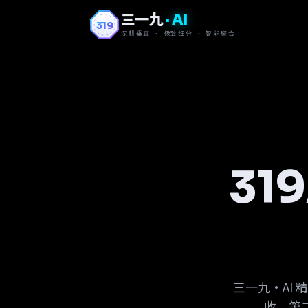
三一九
· AI
319
深耕垂直 · 极致细分 · 智能聚合
31
三一九·AI
收、第