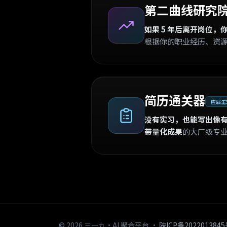
第二曲线研究
如果 5 年后离开岗位，
根据你的职业经历、资
简历通关器
应届生求
没有实习，也能写出像
带量化成果
的大厂级专业
关于 319AI 垂直细分 AI 工具导航平台
319AI（三一九AI）是专注小众市
319AI 常见问题
319AI 是什么？319AI 有哪些 AI
© 2026 三一九·AI 聚合平台 ·
陕ICP备202201384