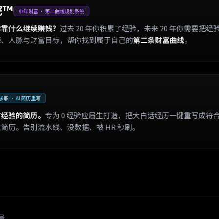
院™
中年财富 · 第二曲线规划系统
你靠什么继续赚钱？
过去 20 年你积累了经验，未来 20 年你需要把经
源、人脉与财富目标，帮你找到属于自己的
第二条财富曲线
。
职 · AI 简历重写
有经验的简历。
专为 0 经验应届生打造，把大白话经历一键重写成符
简历。告别流水线、没数据、被 HR 秒刷。
场与垂直细分赛道的 AI 工具聚合导航平台，覆盖朋友圈营销、
 工具？319AI 如何代理加盟？319AI 销售 AI 工具如何使用？31
5号