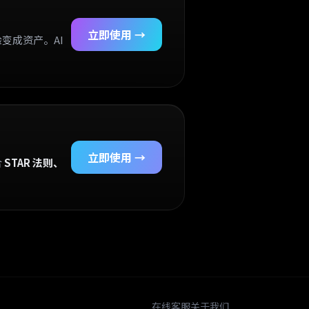
立即使用 →
验变成资产。AI
立即使用 →
合
STAR 法则、
销售成交话术、私域回款催收、销冠人设打造、第二曲线财富规划、A
9AI 第二曲线研究院适合谁？以上问题可联系在线客服微信 T319139 
在线客服
关于我们