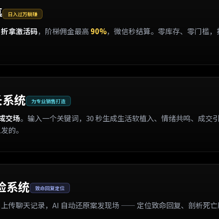
募
日入过万躺赚
1 折拿激活码
，阶梯佣金最高
90%
，微信秒结算。零库存、零门槛，
长系统
为专业销售打造
成交场
。输入一个关键词，30 秒生成生活软植入、情绪共鸣、成交
人发的。
检系统
致命回复定位
？
上传聊天记录，AI 自动还原案发现场 —— 定位致命回复、剖析死